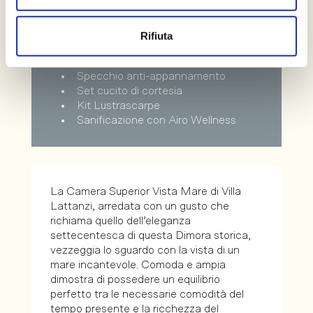
Doccia con luci cromoterapiche
Cassaforte
Asciugacapelli professionale
Rifiuta
Linea cortesia Etrò
Accappatoi in morbida spugna
Specchio anti-appannamento
Set cucito di cortesia
Kit Lustrascarpe
Sanificazione con Airo Wellness
La Camera Superior Vista Mare di Villa
Lattanzi, arredata con un gusto che
richiama quello dell’eleganza
settecentesca di questa Dimora storica,
vezzeggia lo sguardo con la vista di un
mare incantevole. Comoda e ampia
dimostra di possedere un equilibrio
perfetto tra le necessarie comodità del
tempo presente e la ricchezza del