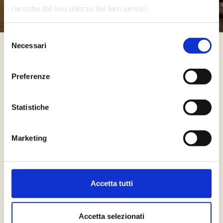
raccolto dal suo utilizzo dei loro servizi.
Selezione
Necessari
del
consenso
Preferenze
18mq
2 persone
Statistiche
Camera non fumatori
Pavimento in parquet
Marketing
Letto Kingsize o Due letti Singoli
TV LED e Satellitare
Wi-fi gratuito
Telefono
Minibar
Accetta tutti
Bollitore con tè, caffè e tisane
Macchina del caffè con capsule
Asse e ferro da stiro
Accetta selezionati