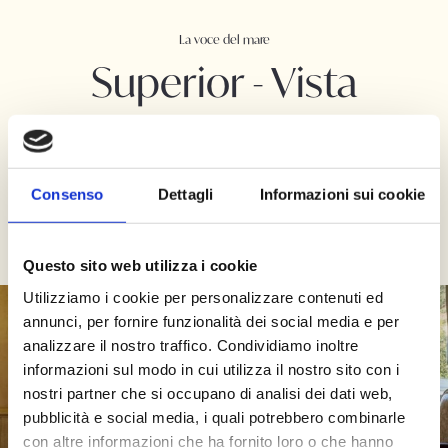
La voce del mare
Superior - Vista
Mare
Luminose e tranquille, le Camere Superior Vista Mare di
Consenso
Dettagli
Informazioni sui cookie
Villa Lattanzi riempiono cuore e occhi con la bellezza di
un panorama che mescola il blu cobalto dell’acqua
all’azzurro tenue del cielo.
Questo sito web utilizza i cookie
Utilizziamo i cookie per personalizzare contenuti ed
annunci, per fornire funzionalità dei social media e per
analizzare il nostro traffico. Condividiamo inoltre
informazioni sul modo in cui utilizza il nostro sito con i
nostri partner che si occupano di analisi dei dati web,
pubblicità e social media, i quali potrebbero combinarle
con altre informazioni che ha fornito loro o che hanno