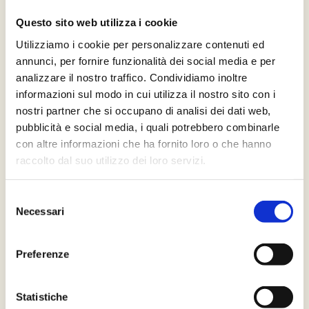
Gourmet
Questo sito web utilizza i cookie
Utilizziamo i cookie per personalizzare contenuti ed
annunci, per fornire funzionalità dei social media e per
analizzare il nostro traffico. Condividiamo inoltre
informazioni sul modo in cui utilizza il nostro sito con i
Nel cuore di
Villa Lattanzi
, il
Ristorante Il Cugnolo
è
il luogo dove la cucina incontra equilibrio, tecnica e
nostri partner che si occupano di analisi dei dati web,
creatività.
pubblicità e social media, i quali potrebbero combinarle
con altre informazioni che ha fornito loro o che hanno
La sala, elegante e immersa nella quiete del parco,
raccolto dal suo utilizzo dei loro servizi.
diventa il contesto naturale di un percorso
gastronomico costruito su stagionalità, materia prima e
precisione.
Selezione
Necessari
del
consenso
Preferenze
Statistiche